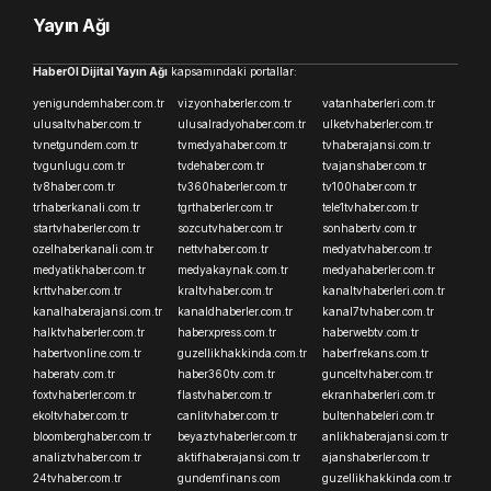
Yayın Ağı
HaberOl Dijital Yayın Ağı
kapsamındaki portallar:
yenigundemhaber.com.tr
vizyonhaberler.com.tr
vatanhaberleri.com.tr
ulusaltvhaber.com.tr
ulusalradyohaber.com.tr
ulketvhaberler.com.tr
tvnetgundem.com.tr
tvmedyahaber.com.tr
tvhaberajansi.com.tr
tvgunlugu.com.tr
tvdehaber.com.tr
tvajanshaber.com.tr
tv8haber.com.tr
tv360haberler.com.tr
tv100haber.com.tr
trhaberkanali.com.tr
tgrthaberler.com.tr
tele1tvhaber.com.tr
startvhaberler.com.tr
sozcutvhaber.com.tr
sonhabertv.com.tr
ozelhaberkanali.com.tr
nettvhaber.com.tr
medyatvhaber.com.tr
medyatikhaber.com.tr
medyakaynak.com.tr
medyahaberler.com.tr
krttvhaber.com.tr
kraltvhaber.com.tr
kanaltvhaberleri.com.tr
kanalhaberajansi.com.tr
kanaldhaberler.com.tr
kanal7tvhaber.com.tr
halktvhaberler.com.tr
haberxpress.com.tr
haberwebtv.com.tr
habertvonline.com.tr
guzellikhakkinda.com.tr
haberfrekans.com.tr
haberatv.com.tr
haber360tv.com.tr
gunceltvhaber.com.tr
foxtvhaberler.com.tr
flastvhaber.com.tr
ekranhaberleri.com.tr
ekoltvhaber.com.tr
canlitvhaber.com.tr
bultenhabeleri.com.tr
bloomberghaber.com.tr
beyaztvhaberler.com.tr
anlikhaberajansi.com.tr
analiztvhaber.com.tr
aktifhaberajansi.com.tr
ajanshaberler.com.tr
24tvhaber.com.tr
gundemfinans.com
guzellikhakkinda.com.tr