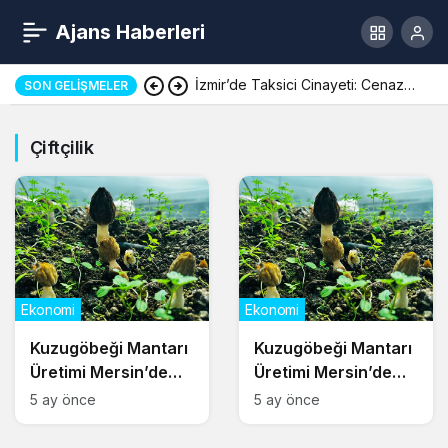
Ajans Haberleri
İzmir’de Taksici Cinayeti: Cenaze
SON GELIŞMELER
Töreni Yapıldı
Çiftçilik
Ekonomi
Ekonomi
Kuzugöbeği Mantarı
Kuzugöbeği Mantarı
Üretimi Mersin’de
Üretimi Mersin’de
Başladı
Başladı
5 ay önce
5 ay önce