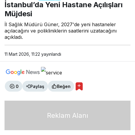
Açılışları Müjdesi
İstanbul’da Yeni Hastane Açılışları
Müjdesi
İl Sağlık Müdürü Güner, 2027'de yeni hastaneler
açılacağını ve polikliniklerin saatlerini uzatacağını
açıkladı.
11 Mart 2026, 11:22
yayınlandı
0
Paylaş
Beğen
Reklam Alanı