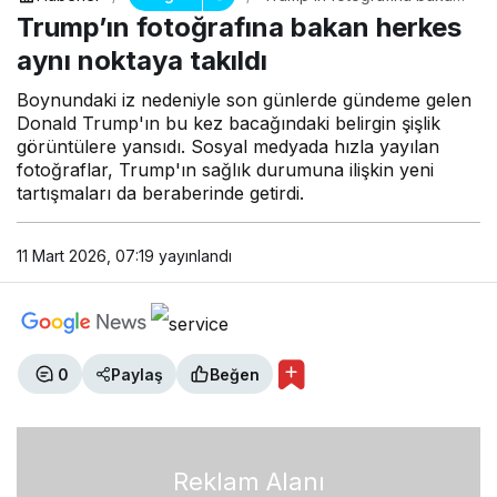
herkes aynı noktaya takıldı
Trump’ın fotoğrafına bakan herkes
aynı noktaya takıldı
Boynundaki iz nedeniyle son günlerde gündeme gelen
Donald Trump'ın bu kez bacağındaki belirgin şişlik
görüntülere yansıdı. Sosyal medyada hızla yayılan
fotoğraflar, Trump'ın sağlık durumuna ilişkin yeni
tartışmaları da beraberinde getirdi.
11 Mart 2026, 07:19
yayınlandı
0
Paylaş
Beğen
Reklam Alanı