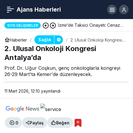
Ajans Haberleri
Kadın Kıyafetiyle Market Soygunu
SON GELIŞMELER
Sağlık
Haberler
2. Ulusal Onkoloji Kongresi
Antalya’da
2. Ulusal Onkoloji Kongresi
Antalya’da
Prof. Dr. Uğur Coşkun, genç onkologlarla kongreyi
26-29 Mart'ta Kemer'de düzenleyecek.
11 Mart 2026, 12:10
yayınlandı
0
Paylaş
Beğen