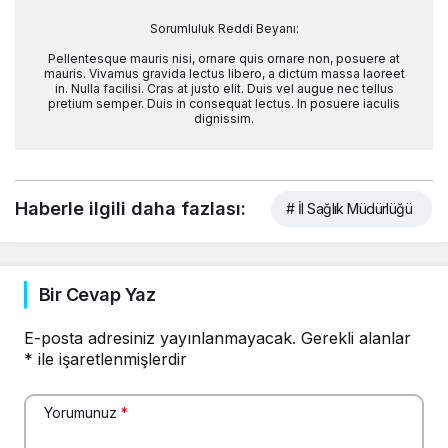
Sorumluluk Reddi Beyanı:
Pellentesque mauris nisi, ornare quis ornare non, posuere at
mauris. Vivamus gravida lectus libero, a dictum massa laoreet
in. Nulla facilisi. Cras at justo elit. Duis vel augue nec tellus
pretium semper. Duis in consequat lectus. In posuere iaculis
dignissim.
Haberle ilgili daha fazlası:
# İl Sağlık Müdürlüğü
Bir Cevap Yaz
E-posta adresiniz yayınlanmayacak.
Gerekli alanlar
*
ile işaretlenmişlerdir
Yorumunuz
*