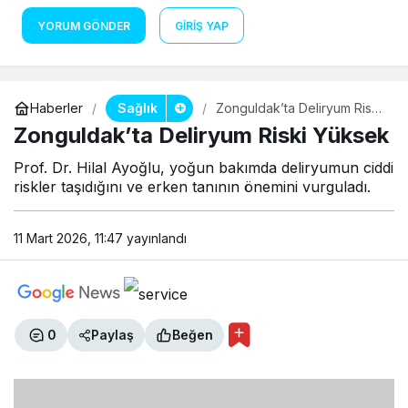
YORUM GÖNDER
GIRIŞ YAP
Sağlık
Haberler
Zonguldak’ta Deliryum Riski
Yüksek
Zonguldak’ta Deliryum Riski Yüksek
Prof. Dr. Hilal Ayoğlu, yoğun bakımda deliryumun ciddi
riskler taşıdığını ve erken tanının önemini vurguladı.
11 Mart 2026, 11:47
yayınlandı
0
Paylaş
Beğen