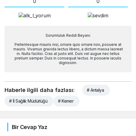
0
0
Sorumluluk Reddi Beyanı:
Pellentesque mauris nisi, ornare quis ornare non, posuere at
mauris. Vivamus gravida lectus libero, a dictum massa laoreet
in. Nulla facilisi. Cras at justo elit. Duis vel augue nec tellus
pretium semper. Duis in consequat lectus. In posuere iaculis
dignissim.
Haberle ilgili daha fazlası:
# Antalya
# İl Sağlık Müdürlüğü
# Kemer
Bir Cevap Yaz