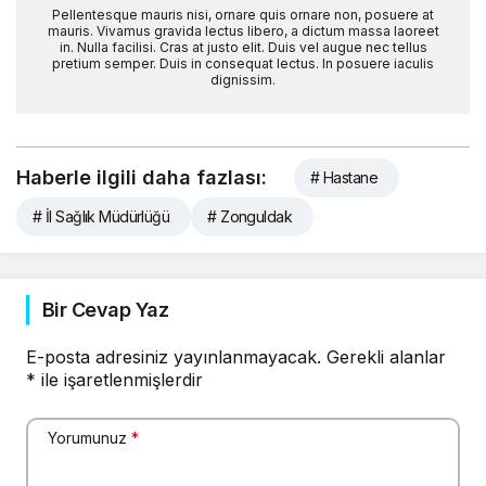
Pellentesque mauris nisi, ornare quis ornare non, posuere at
mauris. Vivamus gravida lectus libero, a dictum massa laoreet
in. Nulla facilisi. Cras at justo elit. Duis vel augue nec tellus
pretium semper. Duis in consequat lectus. In posuere iaculis
dignissim.
Haberle ilgili daha fazlası:
# Hastane
# İl Sağlık Müdürlüğü
# Zonguldak
Bir Cevap Yaz
E-posta adresiniz yayınlanmayacak.
Gerekli alanlar
*
ile işaretlenmişlerdir
Yorumunuz
*