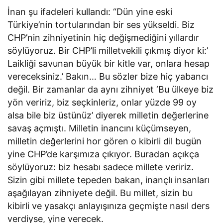
İnan şu ifadeleri kullandı: “Dün yine eski
Türkiye’nin tortularından bir ses yükseldi. Biz
CHP’nin zihniyetinin hiç değişmediğini yıllardır
söylüyoruz. Bir CHP’li milletvekili çıkmış diyor ki:’
Laikliği savunan büyük bir kitle var, onlara hesap
vereceksiniz.’ Bakın… Bu sözler bize hiç yabancı
değil. Bir zamanlar da aynı zihniyet ‘Bu ülkeye biz
yön veririz, biz seçkinleriz, onlar yüzde 99 oy
alsa bile biz üstünüz’ diyerek milletin değerlerine
savaş açmıştı. Milletin inancını küçümseyen,
milletin değerlerini hor gören o kibirli dil bugün
yine CHP’de karşımıza çıkıyor. Buradan açıkça
söylüyoruz: biz hesabı sadece millete veririz.
Sizin gibi millete tepeden bakan, inançlı insanları
aşağılayan zihniyete değil. Bu millet, sizin bu
kibirli ve yasakçı anlayışınıza geçmişte nasıl ders
verdiyse, yine verecek.