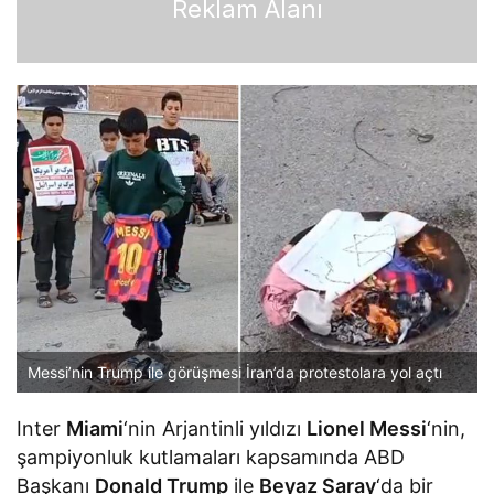
Reklam Alanı
Messi’nin Trump ile görüşmesi İran’da protestolara yol açtı
Inter
Miami
‘nin Arjantinli yıldızı
Lionel Messi
‘nin,
şampiyonluk kutlamaları kapsamında ABD
Başkanı
Donald Trump
ile
Beyaz Saray
‘da bir