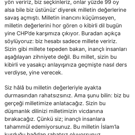
yön veririz, biz seçkinleriz, onlar yüzde 99 oy
alsa bile biz üstünüz’ diyerek milletin değerlerine
savaş açmıştı. Milletin inancını küçümseyen,
milletin değerlerini hor gören o kibirli dil bugün
yine CHP’de karşımıza çıkıyor. Buradan açıkça
söylüyoruz: biz hesabı sadece millete veririz.
Sizin gibi millete tepeden bakan, inançlı insanları
aşağılayan zihniyete değil. Bu millet, sizin bu
kibirli ve yasakçı anlayışınıza geçmişte nasıl ders
verdiyse, yine verecek.
Siz hâlâ bu milletin değerleriyle ayakta
durmasından rahatsızsınız. Ama şunu bilin: biz bu
gerçeği milletimize anlatacağız. Sizin bu
düşmanlık dilinizi milletimizin vicdanına
bırakacağız. Çünkü siz; inançlı insanlara
tahammül edemiyorsunuz. Bu milletin İslam’la
kurduğu bağdan rahatsız oluyorsunuz.