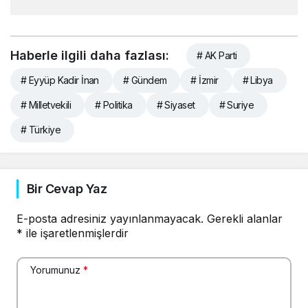
Haberle ilgili daha fazlası:
# AK Parti
# Eyyüp Kadir İnan
# Gündem
# İzmir
# Libya
# Milletvekili
# Politika
# Siyaset
# Suriye
# Türkiye
Bir Cevap Yaz
E-posta adresiniz yayınlanmayacak.
Gerekli alanlar
*
ile işaretlenmişlerdir
Yorumunuz
*