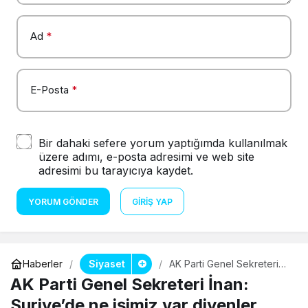
Ad
*
E-Posta
*
Bir dahaki sefere yorum yaptığımda kullanılmak
üzere adımı, e-posta adresimi ve web site
adresimi bu tarayıcıya kaydet.
YORUM GÖNDER
GIRIŞ YAP
Siyaset
Haberler
AK Parti Genel Sekreteri
İnan: Suriye’de ne işimiz
AK Parti Genel Sekreteri İnan:
var diyenler gördünüz mü
ne işimiz varmış?
Suriye’de ne işimiz var diyenler