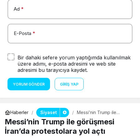
Ad
*
E-Posta
*
Bir dahaki sefere yorum yaptığımda kullanılmak
üzere adımı, e-posta adresimi ve web site
adresimi bu tarayıcıya kaydet.
YORUM GÖNDER
GIRIŞ YAP
Siyaset
Haberler
Messi’nin Trump ile
görüşmesi İran’da
Messi’nin Trump ile görüşmesi
protestolara yol açtı
İran’da protestolara yol açtı