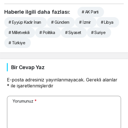
Haberle ilgili daha fazlası:
# AK Parti
# Eyyüp Kadir İnan
# Gündem
# İzmir
# Libya
# Milletvekili
# Politika
# Siyaset
# Suriye
# Türkiye
Bir Cevap Yaz
E-posta adresiniz yayınlanmayacak.
Gerekli alanlar
*
ile işaretlenmişlerdir
Yorumunuz
*