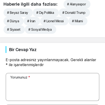
Haberle ilgili daha fazlası:
# Alanyaspor
# Beyaz Saray
# Dış Politika
# Donald Trump
# Dünya
# İran
# Lionel Messi
# Miami
# Siyaset
# Sosyal Medya
Bir Cevap Yaz
E-posta adresiniz yayınlanmayacak.
Gerekli alanlar
*
ile işaretlenmişlerdir
Yorumunuz
*