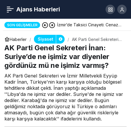
Ajans Haberleri
Kadın Kıyafetiyle Market Soygunu
SON GELIŞMELER
Siyaset
Haberler
AK Parti Genel Sekreteri
İnan: Suriye’de ne işimiz
AK Parti Genel Sekreteri İnan:
var diyenler gördünüz mü
ne işimiz varmış?
Suriye’de ne işimiz var diyenler
gördünüz mü ne işimiz varmış?
AK Parti Genel Sekreteri ve İzmir Milletvekili Eyyüp
Kadir İnan, Türkiye'nin karşı karşıya olduğu bölgesel
tehditlere dikkat çekti. İnan yaptığı açıklamada
''Libya'da ne işimiz var dediler. Suriye'de ne işimiz var
dediler. Karabağ'da ne işimiz var dediler. Bugün
geldiğimiz noktada görüyoruz ki Türkiye o adımları
atmasaydı, bugün çok daha ağır güvenlik riskleriyle
karşı karşıya kalacaktık'' ifadelerini kullandı.