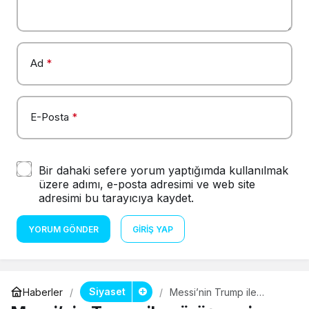
Ad
*
E-Posta
*
Bir dahaki sefere yorum yaptığımda kullanılmak
üzere adımı, e-posta adresimi ve web site
adresimi bu tarayıcıya kaydet.
YORUM GÖNDER
GIRIŞ YAP
Siyaset
Haberler
Messi’nin Trump ile
görüşmesi İran’da