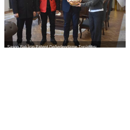
Sason Balı İçin Patent Değerlendirme Toplantısı
Batman’ın Sason ilçesinde Sason balının patent
başvuru sürecine ilişkin değerlendirme toplantısı
düzenlendi.
Sason Kaymakamlığı tarafından yapılan
açıklamaya göre, Vali Ekrem Canalp’in destek ve
öncülüğünde yürütülen çalışmalar kapsamında
Sason balının Avrupa Birliği patent başvuru
sürecine ilişkin değerlendirme toplantısı
gerçekleştirildi.