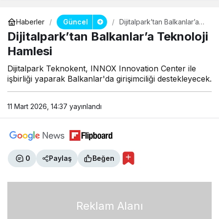
Güncel
Haberler
Dijitalpark’tan Balkanlar’a
Teknoloji Hamlesi
Dijitalpark’tan Balkanlar’a Teknoloji
Hamlesi
Dijitalpark Teknokent, INNOX Innovation Center ile
işbirliği yaparak Balkanlar'da girişimciliği destekleyecek.
11 Mart 2026, 14:37
yayınlandı
0
Paylaş
Beğen
Reklam Alanı