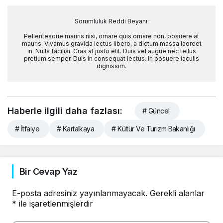
Sorumluluk Reddi Beyanı:
Pellentesque mauris nisi, ornare quis ornare non, posuere at
mauris. Vivamus gravida lectus libero, a dictum massa laoreet
in. Nulla facilisi. Cras at justo elit. Duis vel augue nec tellus
pretium semper. Duis in consequat lectus. In posuere iaculis
dignissim.
Haberle ilgili daha fazlası:
# Güncel
# İtfaiye
# Kartalkaya
# Kültür Ve Turizm Bakanlığı
Bir Cevap Yaz
E-posta adresiniz yayınlanmayacak.
Gerekli alanlar
*
ile işaretlenmişlerdir