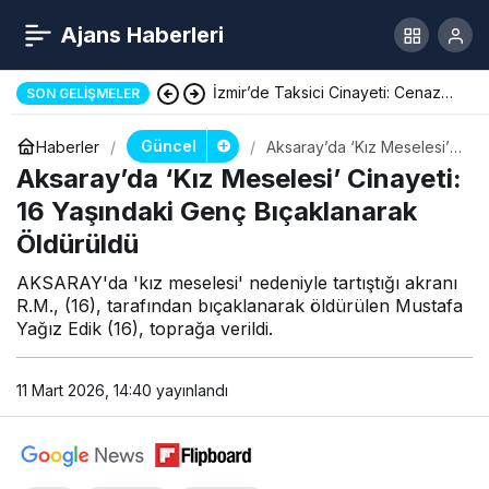
Ajans Haberleri
İzmir’de Taksici Cinayeti: Cenaze
SON GELIŞMELER
Töreni Yapıldı
Güncel
Haberler
Aksaray’da ‘Kız Meselesi’
Cinayeti: 16 Yaşındaki Genç
Aksaray’da ‘Kız Meselesi’ Cinayeti:
Bıçaklanarak Öldürüldü
16 Yaşındaki Genç Bıçaklanarak
Öldürüldü
AKSARAY'da 'kız meselesi' nedeniyle tartıştığı akranı
R.M., (16), tarafından bıçaklanarak öldürülen Mustafa
Yağız Edik (16), toprağa verildi.
11 Mart 2026, 14:40
yayınlandı