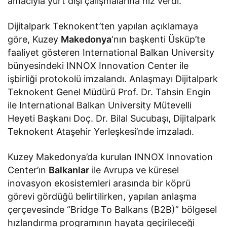
amacıyla yurt dışı çalışmalarına hız verdi.
Dijitalpark Teknokent’ten yapılan açıklamaya
göre, Kuzey
Makedonya
‘nın başkenti Üsküp’te
faaliyet gösteren International Balkan University
bünyesindeki INNOX Innovation Center ile
işbirliği protokolü imzalandı. Anlaşmayı Dijitalpark
Teknokent Genel Müdürü Prof. Dr. Tahsin Engin
ile International Balkan University Mütevelli
Heyeti Başkanı Doç. Dr. Bilal Sucubaşı, Dijitalpark
Teknokent Ataşehir Yerleşkesi’nde imzaladı.
Kuzey Makedonya’da kurulan INNOX Innovation
Center’ın
Balkanlar
ile Avrupa ve küresel
inovasyon ekosistemleri arasında bir köprü
görevi gördüğü belirtilirken, yapılan anlaşma
çerçevesinde “Bridge To Balkans (B2B)” bölgesel
hızlandırma programının hayata geçirileceği