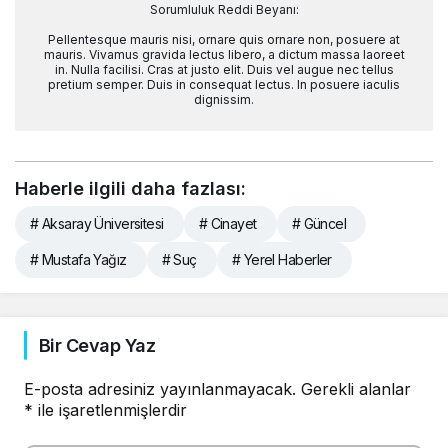
Sorumluluk Reddi Beyanı:
Pellentesque mauris nisi, ornare quis ornare non, posuere at
mauris. Vivamus gravida lectus libero, a dictum massa laoreet
in. Nulla facilisi. Cras at justo elit. Duis vel augue nec tellus
pretium semper. Duis in consequat lectus. In posuere iaculis
dignissim.
Haberle ilgili daha fazlası:
# Aksaray Üniversitesi
# Cinayet
# Güncel
# Mustafa Yağız
# Suç
# Yerel Haberler
Bir Cevap Yaz
E-posta adresiniz yayınlanmayacak.
Gerekli alanlar
*
ile işaretlenmişlerdir