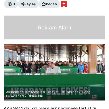
0
Paylaş
Beğen
Reklam Alanı
Aksaray’da ‘Kız Meselesi’ Cinayeti: 16 Yaşındaki Genç
Bıçaklanarak Öldürüldü
AKSARAY’da ‘kız meselesi’ nedeniyle tartıştığı