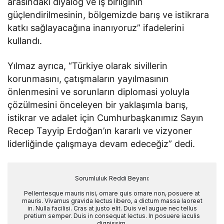
arasındaki diyalog ve iş birliğinin
güçlendirilmesinin, bölgemizde barış ve istikrara
katkı sağlayacağına inanıyoruz” ifadelerini
kullandı.
Yılmaz ayrıca, “Türkiye olarak sivillerin
korunmasını, çatışmaların yayılmasının
önlenmesini ve sorunların diplomasi yoluyla
çözülmesini önceleyen bir yaklaşımla barış,
istikrar ve adalet için Cumhurbaşkanımız Sayın
Recep Tayyip Erdoğan’ın kararlı ve vizyoner
liderliğinde çalışmaya devam edeceğiz” dedi.
Sorumluluk Reddi Beyanı:
Pellentesque mauris nisi, ornare quis ornare non, posuere at
mauris. Vivamus gravida lectus libero, a dictum massa laoreet
in. Nulla facilisi. Cras at justo elit. Duis vel augue nec tellus
pretium semper. Duis in consequat lectus. In posuere iaculis
dignissim.