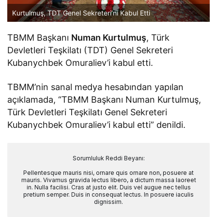
Kurtulmuş, TDT Genel Sekreteri’ni Kabul Etti
TBMM Başkanı
Numan Kurtulmuş
, Türk
Devletleri Teşkilatı (TDT) Genel Sekreteri
Kubanychbek Omuraliev’i kabul etti.
TBMM’nin sanal medya hesabından yapılan
açıklamada, “TBMM Başkanı Numan Kurtulmuş,
Türk Devletleri Teşkilatı Genel Sekreteri
Kubanychbek Omuraliev’i kabul etti” denildi.
Sorumluluk Reddi Beyanı:
Pellentesque mauris nisi, ornare quis ornare non, posuere at
mauris. Vivamus gravida lectus libero, a dictum massa laoreet
in. Nulla facilisi. Cras at justo elit. Duis vel augue nec tellus
pretium semper. Duis in consequat lectus. In posuere iaculis
dignissim.