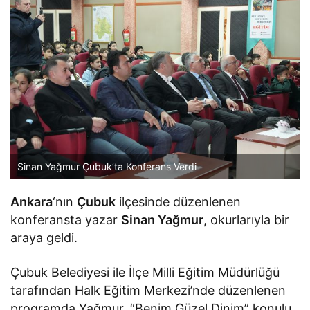
Sinan Yağmur Çubuk’ta Konferans Verdi
Ankara
‘nın
Çubuk
ilçesinde düzenlenen
konferansta yazar
Sinan Yağmur
, okurlarıyla bir
araya geldi.
Çubuk Belediyesi ile İlçe Milli Eğitim Müdürlüğü
tarafından Halk Eğitim Merkezi’nde düzenlenen
programda Yağmur, “Benim Güzel Dinim” konulu