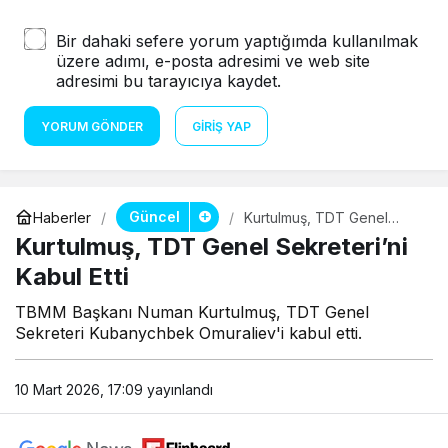
Bir dahaki sefere yorum yaptığımda kullanılmak
üzere adımı, e-posta adresimi ve web site
adresimi bu tarayıcıya kaydet.
YORUM GÖNDER
GIRIŞ YAP
Güncel
Haberler
Kurtulmuş, TDT Genel
Sekreteri’ni Kabul Etti
Kurtulmuş, TDT Genel Sekreteri’ni
Kabul Etti
TBMM Başkanı Numan Kurtulmuş, TDT Genel
Sekreteri Kubanychbek Omuraliev'i kabul etti.
10 Mart 2026, 17:09
yayınlandı