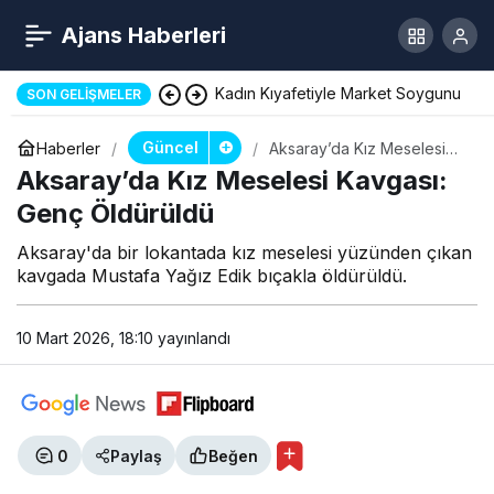
Ajans Haberleri
Kadın Kıyafetiyle Market Soygunu
SON GELIŞMELER
Güncel
Haberler
Aksaray’da Kız Meselesi
Kavgası: Genç Öldürüldü
Aksaray’da Kız Meselesi Kavgası:
Genç Öldürüldü
Aksaray'da bir lokantada kız meselesi yüzünden çıkan
kavgada Mustafa Yağız Edik bıçakla öldürüldü.
10 Mart 2026, 18:10
yayınlandı
0
Paylaş
Beğen