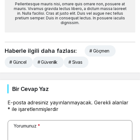
Pellentesque mauris nisi, ornare quis ornare non, posuere at
mauris. Vivamus gravida lectus libero, a dictum massa laoreet
in. Nulla facilisi. Cras at justo elit. Duis vel augue nec tellus
pretium semper. Duis in consequat lectus. In posuere iaculis
dignissim.
Haberle ilgili daha fazlası:
# Göçmen
# Güncel
# Güvenlik
# Sivas
Bir Cevap Yaz
E-posta adresiniz yayınlanmayacak.
Gerekli alanlar
*
ile işaretlenmişlerdir
Yorumunuz
*