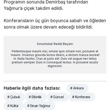
Programın sonunda Demirbaş tarafından
Yağmur’a çiçek takdim edildi.
Konferansların üç gün boyunca sabah ve öğleden
sonra olmak üzere devam edeceği bildirildi.
Sorumluluk Reddi Beyanı:
Pellentesque mauris nisi, ornare quis ornare non, posuere at
mauris. Vivamus gravida lectus libero, a dictum massa laoreet
in. Nulla facilisi. Cras at justo elit. Duis vel augue nec tellus
pretium semper. Duis in consequat lectus. In posuere iaculis
dignissim.
Haberle ilgili daha fazlası:
# Ankara
# Çubuk
# Etkinlik
# Güncel
# Konferans
# Kültür
# Sinan Yağmur