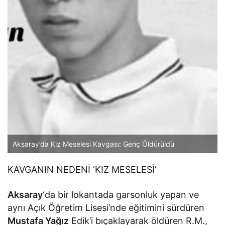
Aksaray’da Kız Meselesi Kavgası: Genç Öldürüldü
KAVGANIN NEDENİ ‘KIZ MESELESİ’
Aksaray
‘da bir lokantada garsonluk yapan ve
aynı Açık Öğretim Lisesi’nde eğitimini sürdüren
Mustafa Yağız
Edik’i bıçaklayarak öldüren R.M.,