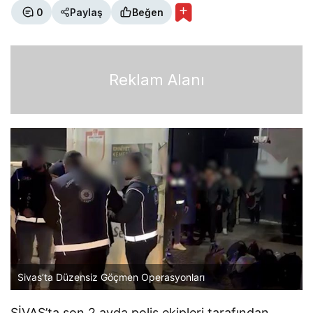
0
Paylaş
Beğen
Reklam Alanı
Sivas’ta Düzensiz Göçmen Operasyonları
SİVAS’ta son 2 ayda polis ekipleri tarafından