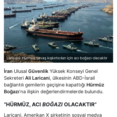
Laricani: Hürmüz savaş kışkırtıcıları için acı boğazı olacaktır
İran
Ulusal
Güvenlik
Yüksek Konseyi Genel
Sekreteri
Ali Laricani
, ülkesinin ABD-İsrail
bağlantılı gemilerin geçişine kapattığı
Hürmüz
Boğazı
‘na ilişkin değerlendirmelerde bulundu.
“HÜRMÜZ, ACI
BOĞAZI
OLACAKTIR”
Laricani, Amerikan X şirketinin sosyal medya