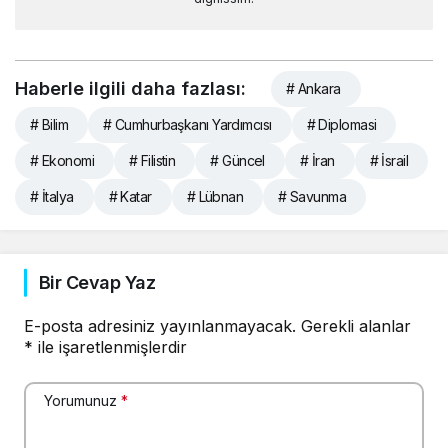
Haberle ilgili daha fazlası:
# Ankara
# Bilim
# Cumhurbaşkanı Yardımcısı
# Diplomasi
# Ekonomi
# Filistin
# Güncel
# İran
# İsrail
# İtalya
# Katar
# Lübnan
# Savunma
Bir Cevap Yaz
E-posta adresiniz yayınlanmayacak.
Gerekli alanlar
*
ile işaretlenmişlerdir
Yorumunuz
*