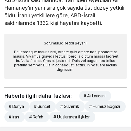
ABD-İsrail saldırılarında, İran lideri Ayetullah Ali
Hamaney’in yanı sıra çok sayıda üst düzey yetkili
öldü. İranlı yetkililere göre, ABD-İsrail
saldırılarında 1332 kişi hayatını kaybetti.
Sorumluluk Reddi Beyanı:
Pellentesque mauris nisi, ornare quis ornare non, posuere at
mauris. Vivamus gravida lectus libero, a dictum massa laoreet
in. Nulla facilisi. Cras at justo elit. Duis vel augue nec tellus
pretium semper. Duis in consequat lectus. In posuere iaculis
dignissim.
Haberle ilgili daha fazlası:
# Ali Laricani
# Dünya
# Güncel
# Güvenlik
# Hürmüz Boğazı
# İran
# Refah
# Uluslararası İlişkiler