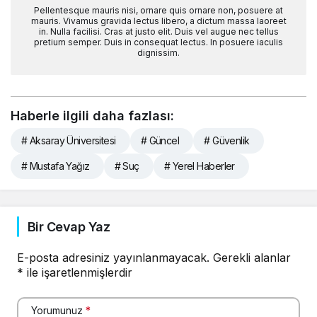
Pellentesque mauris nisi, ornare quis ornare non, posuere at
mauris. Vivamus gravida lectus libero, a dictum massa laoreet
in. Nulla facilisi. Cras at justo elit. Duis vel augue nec tellus
pretium semper. Duis in consequat lectus. In posuere iaculis
dignissim.
Haberle ilgili daha fazlası:
# Aksaray Üniversitesi
# Güncel
# Güvenlik
# Mustafa Yağız
# Suç
# Yerel Haberler
Bir Cevap Yaz
E-posta adresiniz yayınlanmayacak.
Gerekli alanlar
*
ile işaretlenmişlerdir
Yorumunuz
*