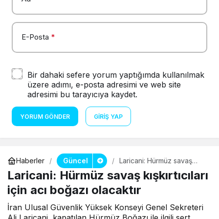
E-Posta
*
Bir dahaki sefere yorum yaptığımda kullanılmak
üzere adımı, e-posta adresimi ve web site
adresimi bu tarayıcıya kaydet.
YORUM GÖNDER
GIRIŞ YAP
Güncel
Haberler
Laricani: Hürmüz savaş
kışkırtıcıları için acı boğazı
Laricani: Hürmüz savaş kışkırtıcıları
olacaktır
için acı boğazı olacaktır
İran Ulusal Güvenlik Yüksek Konseyi Genel Sekreteri
Ali Laricani, kapatılan Hürmüz Boğazı ile ilgili sert