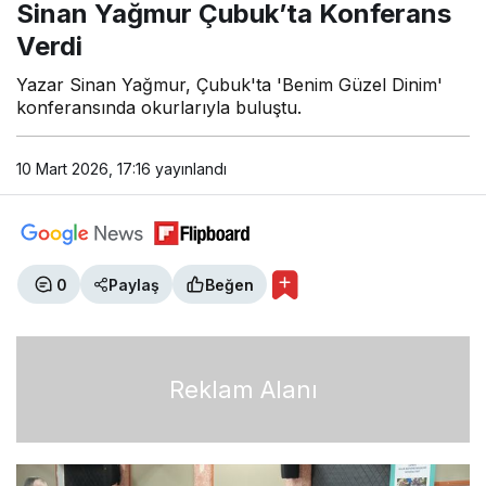
Konferans Verdi
Sinan Yağmur Çubuk’ta Konferans
Verdi
Yazar Sinan Yağmur, Çubuk'ta 'Benim Güzel Dinim'
konferansında okurlarıyla buluştu.
10 Mart 2026, 17:16
yayınlandı
0
Paylaş
Beğen
Reklam Alanı