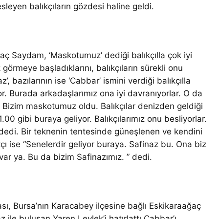
esleyen balıkçıların gözdesi haline geldi.
taç Saydam, ‘Maskotumuz’ dediği balıkçılla çok iyi
k görmeye başladıklarını, balıkçıların sürekli onu
z’, bazılarının ise ‘Cabbar’ ismini verdiği balıkçılla
or. Burada arkadaşlarımız ona iyi davranıyorlar. O da
r. Bizim maskotumuz oldu. Balıkçılar denizden geldiği
0 gibi buraya geliyor. Balıkçılarımız onu besliyorlar.
” dedi. Bir teknenin tentesinde güneşlenen ve kendini
ıkçı ise “Senelerdir geliyor buraya. Safinaz bu. Ona biz
var ya. Bu da bizim Safinazımız. ” dedi.
aması, Bursa’nın Karacabey ilçesine bağlı Eskikaraağaç
 ile buluşan Yaren Leylek’i hatırlattı.Cabbar’ı