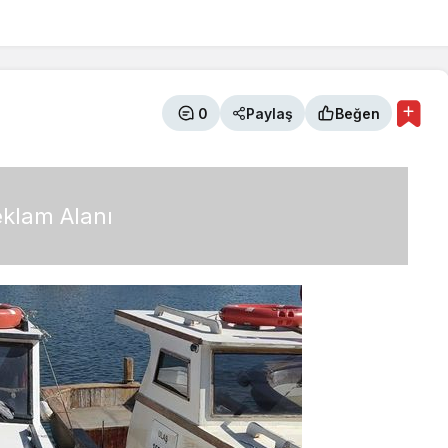
0
Paylaş
Beğen
klam Alanı