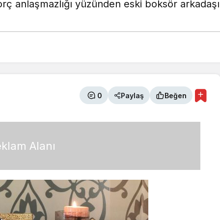
 anlaşmazlığı yüzünden eski boksör arkadaşı G
0
Paylaş
Beğen
klam Alanı