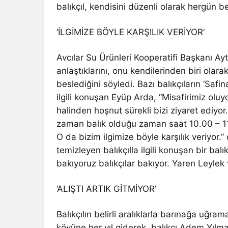
balıkçıl, kendisini düzenli olarak hergün b
‘İLGİMİZE BÖYLE KARŞILIK VERİYOR’
Avcılar Su Ürünleri Kooperatifi Başkanı Ay
anlaştıklarını, onu kendilerinden biri olara
beslediğini söyledi. Bazı balıkçıların ‘Safina
ilgili konuşan Eyüp Arda, “Misafirimiz oluy
halinden hoşnut sürekli bizi ziyaret ediyo
zaman balık olduğu zaman saat 10.00 – 11.0
O da bizim ilgimize böyle karşılık veriyor.
temizleyen balıkçılla ilgili konuşan bir bal
bakıyoruz balıkçılar bakıyor. Yaren Leylek 
‘ALIŞTI ARTIK GİTMİYOR’
Balıkçılın belirli aralıklarla barınağa uğr
köyüne her yıl giderek, balıkçı Adem Yılmaz