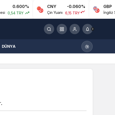
600%
CNY
-0.060%
GBP
Çin Yuanı
İngiliz Sterlini
RY
6,15 TRY
58,
0
DÜNYA
Gündüz Modu
Gündüz modunu seçin.
.
Gece Modu
Gece modunu seçin.