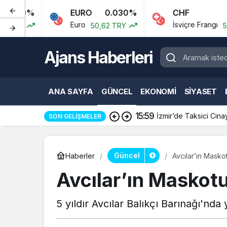
EURO
0.030%
CHF
0.040
Euro
İsviçre Frangı
50,62 TRY
54,23 TRY
Ajans Haberleri
ANA SAYFA
GÜNCEL
EKONOMI
SIYASET
15:59
İzmir’de Taksici Cina
SON GELIŞMELER
Güncel
Haberler
Avcılar’ın Masko
Avcılar’ın Maskotu
5 yıldır Avcılar Balıkçı Barınağı'nd