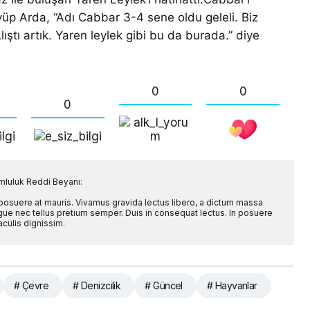
Eyüp Arda, “Adı Cabbar 3-4 sene oldu geleli. Biz
ıştı artık. Yaren leylek gibi bu da burada.” diye
0
0
0
mluluk Reddi Beyanı:
 posuere at mauris. Vivamus gravida lectus libero, a dictum massa
l augue nec tellus pretium semper. Duis in consequat lectus. In posuere
aculis dignissim.
# Çevre
# Denizcilik
# Güncel
# Hayvanlar