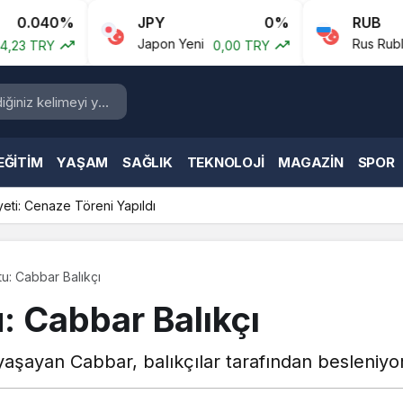
%
JPY
0%
RUB
0.
Japon Yeni
Rus Rublesi
0,00 TRY
0,54 T
EĞITIM
YAŞAM
SAĞLIK
TEKNOLOJI
MAGAZIN
SPOR
yeti: Cenaze Töreni Yapıldı
tu: Cabbar Balıkçı
: Cabbar Balıkçı
a yaşayan Cabbar, balıkçılar tarafından besleniyor