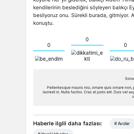
kendilerinin beslediğini söyleyen balıkçı 
besliyoruz onu. Sürekli burada, gitmiyor. Al
konuştu.
0
0
0
Soru
Pellentesque mauris nisi, ornare quis ornare non,
laoreet in. Nulla facilisi. Cras at justo elit. Duis ve
i
Haberle ilgili daha fazlası:
# Avcılar