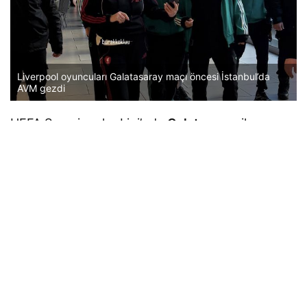
Liverpool oyuncuları Galatasaray maçı öncesi İstanbul’da
AVM gezdi
UEFA Şampiyonlar Ligi’nde
Galatasaray
ile
karşılaşacak olan
Liverpool
‘da futbolcular maç
öncesinde
İstanbul
‘da vakit geçirdi. İngiliz
ekibinin oyuncularının alışveriş merkezinde
gezdiği görüldü.
GELENEK HALİNE GELDİ
Liverpoollu futbolcuların İstanbul’daki alışveriş
merkezinde gezmesi dikkat çekti. Geçtiğimiz yıl
da benzer şekilde maç öncesinde AVM gezen