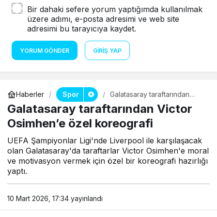
Bir dahaki sefere yorum yaptığımda kullanılmak
üzere adımı, e-posta adresimi ve web site
adresimi bu tarayıcıya kaydet.
YORUM GÖNDER
GIRIŞ YAP
Spor
Haberler
Galatasaray taraftarından
Victor Osimhen’e özel
Galatasaray taraftarından Victor
koreografi
Osimhen’e özel koreografi
UEFA Şampiyonlar Ligi'nde Liverpool ile karşılaşacak
olan Galatasaray'da taraftarlar Victor Osimhen'e moral
ve motivasyon vermek için özel bir koreografi hazırlığı
yaptı.
10 Mart 2026, 17:34
yayınlandı