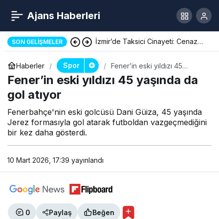
Ajans Haberleri
İzmir’de Taksici Cinayeti: Cenaze
SON GELIŞMELER
Töreni Yapıldı
Spor
Haberler
Fener’in eski yıldızı 45
yaşında da gol atıyor
Fener’in eski yıldızı 45 yaşında da
gol atıyor
Fenerbahçe'nin eski golcüsü Dani Güiza, 45 yaşında
Jerez formasıyla gol atarak futboldan vazgeçmediğini
bir kez daha gösterdi.
10 Mart 2026, 17:39
yayınlandı
0
Paylaş
Beğen