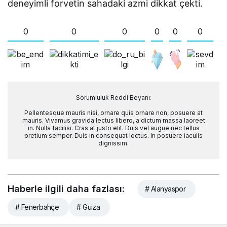
deneyimli forvetin sahadaki azmi dikkat çekti.
0
0
0
0
0
0
Sorumluluk Reddi Beyanı:
Pellentesque mauris nisi, ornare quis ornare non, posuere at
mauris. Vivamus gravida lectus libero, a dictum massa laoreet
in. Nulla facilisi. Cras at justo elit. Duis vel augue nec tellus
pretium semper. Duis in consequat lectus. In posuere iaculis
dignissim.
Haberle ilgili daha fazlası:
# Alanyaspor
# Fenerbahçe
# Guiza