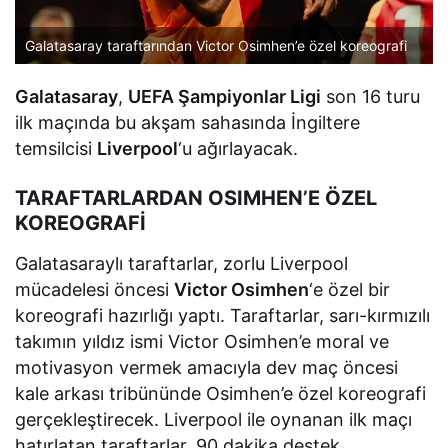
Galatasaray taraftarından Victor Osimhen’e özel koreografi
Galatasaray
,
UEFA Şampiyonlar Ligi
son 16 turu
ilk maçında bu akşam sahasında İngiltere
temsilcisi
Liverpool
‘u ağırlayacak.
TARAFTARLARDAN OSIMHEN’E ÖZEL
KOREOGRAFİ
Galatasaraylı taraftarlar, zorlu Liverpool
mücadelesi öncesi
Victor Osimhen
‘e özel bir
koreografi hazırlığı yaptı. Taraftarlar, sarı-kırmızılı
takımın yıldız ismi Victor Osimhen’e moral ve
motivasyon vermek amacıyla dev maç öncesi
kale arkası tribününde Osimhen’e özel koreografi
gerçekleştirecek. Liverpool ile oynanan ilk maçı
hatırlatan taraftarlar, 90 dakika destek