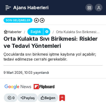
Ajans Haberleri
Kadın Kıyafetiyle Market Soygunu
SON GELIŞMELER
Sağlık
Haberler
Orta Kulakta Sıvı Birikmesi:
Riskler ve Tedavi
Orta Kulakta Sıvı Birikmesi: Riskler
Yöntemleri
ve Tedavi Yöntemleri
Çocuklarda sıvı birikmesi işitme kaybına yol açabilir;
tedavi edilmezse cerrahi gerekebilir.
9 Mart 2026, 10:03
yayınlandı
0
Paylaş
Beğen