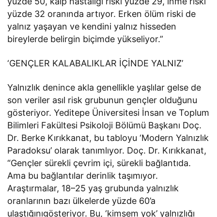
yüzde 50, kalp hastalığı riski yüzde 29, inme riski
yüzde 32 oranında artıyor. Erken ölüm riski de
yalnız yaşayan ve kendini yalnız hisseden
bireylerde belirgin biçimde yükseliyor.”
‘GENÇLER KALABALIKLAR İÇİNDE YALNIZ’
Yalnızlık denince akla genellikle yaşlılar gelse de
son veriler asıl risk grubunun gençler olduğunu
gösteriyor. Yeditepe Üniversitesi İnsan ve Toplum
Bilimleri Fakültesi Psikoloji Bölümü Başkanı Doç.
Dr. Berke Kırıkkanat, bu tabloyu ‘Modern Yalnızlık
Paradoksu’ olarak tanımlıyor. Doç. Dr. Kırıkkanat,
“Gençler sürekli çevrim içi, sürekli bağlantıda.
Ama bu bağlantılar derinlik taşımıyor.
Araştırmalar, 18–25 yaş grubunda yalnızlık
oranlarının bazı ülkelerde yüzde 60’a
ulaştığınıgösteriyor. Bu, ‘kimsem yok’ yalnızlığı