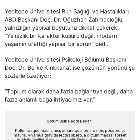
Yeditepe Üniversitesi Ruh Sağlığı ve Hastalıkları
ABD Başkanı Doç. Dr. Oğuzhan Zahmacıoğlu,
yalnızlığın yapısal boyutuna dikkat çekerek,
“Yalnızlık bir karakter kusuru değil, modern
yaşamın ürettiği yapısal bir sorun” dedi.
Yeditepe Üniversitesi Psikoloji Bölümü Başkanı
Doç. Dr. Berke Kırıkkanat ise çözümün yönünü şu
sözlerle özetliyor:
“Toplum olarak daha fazla bağlantıya değil, daha
fazla anlamlı bağa ihtiyacımız var.”
Sorumluluk Reddi Beyanı:
Pellentesque mauris nisi, ornare quis ornare non, posuere at
mauris. Vivamus gravida lectus libero, a dictum massa laoreet
in. Nulla facilisi. Cras at justo elit. Duis vel augue nec tellus