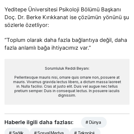
Yeditepe Üniversitesi Psikoloji Bölümü Başkanı
Doç. Dr. Berke Kırıkkanat ise çözümün yönünü şu
sözlerle özetliyor:
“Toplum olarak daha fazla bağlantıya değil, daha
fazla anlamlı bağa ihtiyacımız var.”
Sorumluluk Reddi Beyanı:
Pellentesque mauris nisi, ornare quis ornare non, posuere at
mauris. Vivamus gravida lectus libero, a dictum massa laoreet
in. Nulla facilisi. Cras at justo elit. Duis vel augue nec tellus
pretium semper. Duis in consequat lectus. In posuere iaculis
dignissim.
Haberle ilgili daha fazlası:
# Dünya
# Sağlık
# Sosyal Medya
# Teknoloji