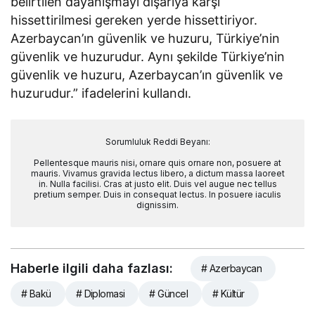
belirtilen dayanışmayı dışarıya karşı
hissettirilmesi gereken yerde hissettiriyor.
Azerbaycan’ın güvenlik ve huzuru, Türkiye’nin
güvenlik ve huzurudur. Aynı şekilde Türkiye’nin
güvenlik ve huzuru, Azerbaycan’ın güvenlik ve
huzurudur.” ifadelerini kullandı.
Sorumluluk Reddi Beyanı:
Pellentesque mauris nisi, ornare quis ornare non, posuere at
mauris. Vivamus gravida lectus libero, a dictum massa laoreet
in. Nulla facilisi. Cras at justo elit. Duis vel augue nec tellus
pretium semper. Duis in consequat lectus. In posuere iaculis
dignissim.
Haberle ilgili daha fazlası:
# Azerbaycan
# Bakü
# Diplomasi
# Güncel
# Kültür