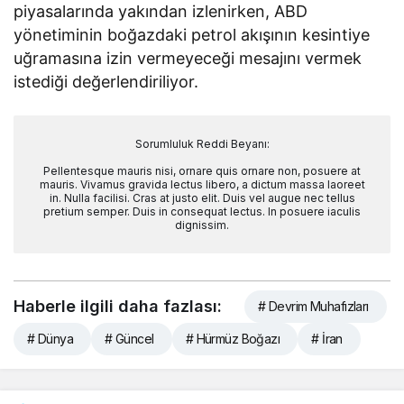
piyasalarında yakından izlenirken, ABD
yönetiminin boğazdaki petrol akışının kesintiye
uğramasına izin vermeyeceği mesajını vermek
istediği değerlendiriliyor.
Sorumluluk Reddi Beyanı:
Pellentesque mauris nisi, ornare quis ornare non, posuere at
mauris. Vivamus gravida lectus libero, a dictum massa laoreet
in. Nulla facilisi. Cras at justo elit. Duis vel augue nec tellus
pretium semper. Duis in consequat lectus. In posuere iaculis
dignissim.
Haberle ilgili daha fazlası:
# Devrim Muhafızları
# Dünya
# Güncel
# Hürmüz Boğazı
# İran