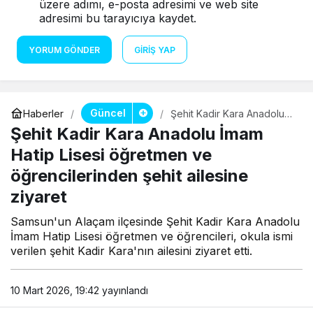
üzere adımı, e-posta adresimi ve web site
adresimi bu tarayıcıya kaydet.
YORUM GÖNDER
GIRIŞ YAP
Güncel
Haberler
Şehit Kadir Kara Anadolu
İmam Hatip Lisesi
Şehit Kadir Kara Anadolu İmam
öğretmen ve
öğrencilerinden şehit
Hatip Lisesi öğretmen ve
ailesine ziyaret
öğrencilerinden şehit ailesine
ziyaret
Samsun'un Alaçam ilçesinde Şehit Kadir Kara Anadolu
İmam Hatip Lisesi öğretmen ve öğrencileri, okula ismi
verilen şehit Kadir Kara'nın ailesini ziyaret etti.
10 Mart 2026, 19:42
yayınlandı