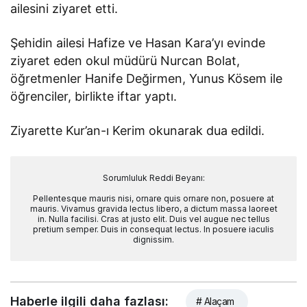
ailesini ziyaret etti.
Şehidin ailesi Hafize ve Hasan Kara’yı evinde
ziyaret eden okul müdürü Nurcan Bolat,
öğretmenler Hanife Değirmen, Yunus Kösem ile
öğrenciler, birlikte iftar yaptı.
Ziyarette Kur’an-ı Kerim okunarak dua edildi.
Sorumluluk Reddi Beyanı:
Pellentesque mauris nisi, ornare quis ornare non, posuere at
mauris. Vivamus gravida lectus libero, a dictum massa laoreet
in. Nulla facilisi. Cras at justo elit. Duis vel augue nec tellus
pretium semper. Duis in consequat lectus. In posuere iaculis
dignissim.
Haberle ilgili daha fazlası:
# Alaçam