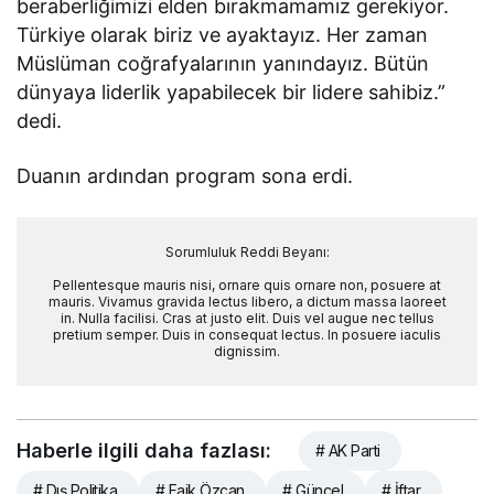
beraberliğimizi elden bırakmamamız gerekiyor.
Türkiye olarak biriz ve ayaktayız. Her zaman
Müslüman coğrafyalarının yanındayız. Bütün
dünyaya liderlik yapabilecek bir lidere sahibiz.”
dedi.
Duanın ardından program sona erdi.
Sorumluluk Reddi Beyanı:
Pellentesque mauris nisi, ornare quis ornare non, posuere at
mauris. Vivamus gravida lectus libero, a dictum massa laoreet
in. Nulla facilisi. Cras at justo elit. Duis vel augue nec tellus
pretium semper. Duis in consequat lectus. In posuere iaculis
dignissim.
Haberle ilgili daha fazlası:
# AK Parti
# Dış Politika
# Faik Özcan
# Güncel
# İftar