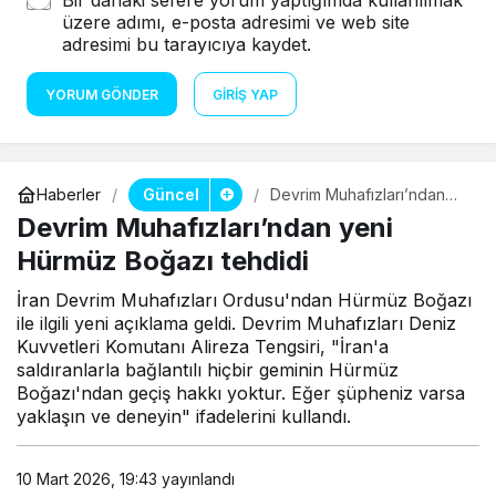
üzere adımı, e-posta adresimi ve web site
adresimi bu tarayıcıya kaydet.
YORUM GÖNDER
GIRIŞ YAP
Güncel
Haberler
Devrim Muhafızları’ndan
yeni Hürmüz Boğazı
Devrim Muhafızları’ndan yeni
tehdidi
Hürmüz Boğazı tehdidi
İran Devrim Muhafızları Ordusu'ndan Hürmüz Boğazı
ile ilgili yeni açıklama geldi. Devrim Muhafızları Deniz
Kuvvetleri Komutanı Alireza Tengsiri, "İran'a
saldıranlarla bağlantılı hiçbir geminin Hürmüz
Boğazı'ndan geçiş hakkı yoktur. Eğer şüpheniz varsa
yaklaşın ve deneyin" ifadelerini kullandı.
10 Mart 2026, 19:43
yayınlandı