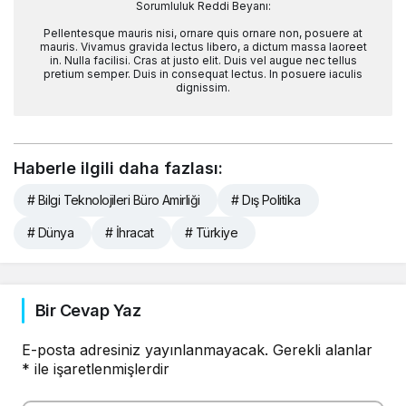
Sorumluluk Reddi Beyanı:
Pellentesque mauris nisi, ornare quis ornare non, posuere at
mauris. Vivamus gravida lectus libero, a dictum massa laoreet
in. Nulla facilisi. Cras at justo elit. Duis vel augue nec tellus
pretium semper. Duis in consequat lectus. In posuere iaculis
dignissim.
Haberle ilgili daha fazlası:
# Bilgi Teknolojileri Büro Amirliği
# Dış Politika
# Dünya
# İhracat
# Türkiye
Bir Cevap Yaz
E-posta adresiniz yayınlanmayacak.
Gerekli alanlar
*
ile işaretlenmişlerdir