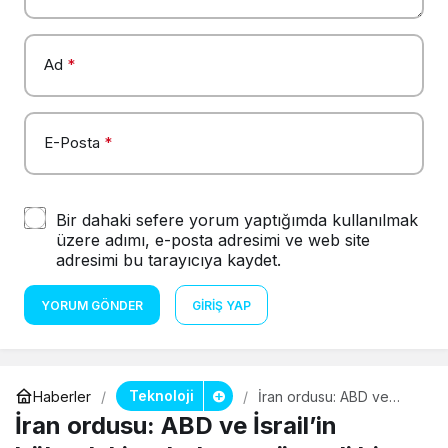
Ad
*
E-Posta
*
Bir dahaki sefere yorum yaptığımda kullanılmak
üzere adımı, e-posta adresimi ve web site
adresimi bu tarayıcıya kaydet.
YORUM GÖNDER
GIRIŞ YAP
Teknoloji
Haberler
İran ordusu: ABD ve
İsrail’in bölgedeki
İran ordusu: ABD ve İsrail’in
radarlarının önemli bir
kısmı imha edildi