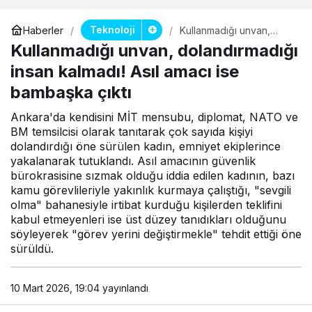
Teknoloji
Haberler
Kullanmadığı unvan,
dolandırmadığı insan
Kullanmadığı unvan, dolandırmadığı
kalmadı! Asıl amacı ise
bambaşka çıktı
insan kalmadı! Asıl amacı ise
bambaşka çıktı
Ankara'da kendisini MİT mensubu, diplomat, NATO ve
BM temsilcisi olarak tanıtarak çok sayıda kişiyi
dolandırdığı öne sürülen kadın, emniyet ekiplerince
yakalanarak tutuklandı. Asıl amacının güvenlik
bürokrasisine sızmak olduğu iddia edilen kadının, bazı
kamu görevlileriyle yakınlık kurmaya çalıştığı, "sevgili
olma" bahanesiyle irtibat kurduğu kişilerden teklifini
kabul etmeyenleri ise üst düzey tanıdıkları olduğunu
söyleyerek "görev yerini değiştirmekle" tehdit ettiği öne
sürüldü.
10 Mart 2026, 19:04
yayınlandı