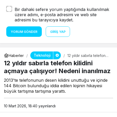
Bir dahaki sefere yorum yaptığımda kullanılmak
üzere adımı, e-posta adresimi ve web site
adresimi bu tarayıcıya kaydet.
YORUM GÖNDER
GIRIŞ YAP
Teknoloji
Haberler
12 yıldır sabırla telefon
kilidini açmaya çalışıyor!
12 yıldır sabırla telefon kilidini
Nedeni inanılmaz
açmaya çalışıyor! Nedeni inanılmaz
2013'te telefonunun desen kilidini unuttuğu ve içinde
144 Bitcoin bulunduğu iddia edilen kişinin hikayesi
büyük tartışma tartışma yarattı.
10 Mart 2026, 18:40
yayınlandı