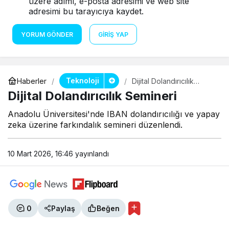
üzere adımı, e-posta adresimi ve web site
adresimi bu tarayıcıya kaydet.
YORUM GÖNDER
GIRIŞ YAP
Teknoloji
Haberler
Dijital Dolandırıcılık
Semineri
Dijital Dolandırıcılık Semineri
Anadolu Üniversitesi'nde IBAN dolandırıcılığı ve yapay
zeka üzerine farkındalık semineri düzenlendi.
10 Mart 2026, 16:46
yayınlandı
0
Paylaş
Beğen