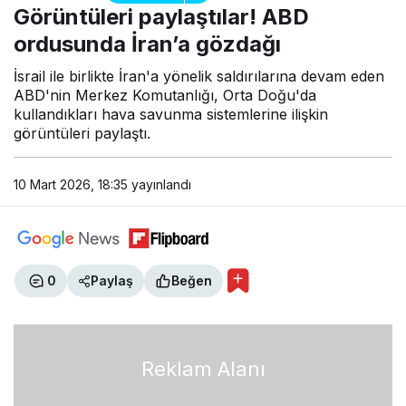
ABD ordusunda İran’a
Görüntüleri paylaştılar! ABD
gözdağı
ordusunda İran’a gözdağı
İsrail ile birlikte İran'a yönelik saldırılarına devam eden
ABD'nin Merkez Komutanlığı, Orta Doğu'da
kullandıkları hava savunma sistemlerine ilişkin
görüntüleri paylaştı.
10 Mart 2026, 18:35
yayınlandı
0
Paylaş
Beğen
Reklam Alanı