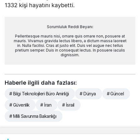
1332 kişi hayatını kaybetti.
Sorumluluk Reddi Beyanı:
Pellentesque mauris nisi, ornare quis ornare non, posuere at
mauris. Vivamus gravida lectus libero, a dictum massa laoreet
in. Nulla facilisi. Cras at justo elit. Duis vel augue nec tellus
pretium semper. Duis in consequat lectus. In posuere iaculis
dignissim.
Haberle ilgili daha fazlası:
# Bilgi Teknolojileri Büro Amirliği
# Dünya
# Güncel
# Güvenlik
# İran
# İsrail
# Milli Savunma Bakanlığı