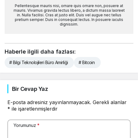
Pellentesque mauris nisi, ornare quis ornare non, posuere at
mauris. Vivamus gravida lectus libero, a dictum massa laoreet
in. Nulla facilisi. Cras at justo elit. Duis vel augue nec tellus
pretium semper. Duis in consequat lectus. In posuere iaculis
dignissim.
Haberle ilgili daha fazlası:
# Bilgi Teknolojileri Büro Amirliği
# Bitcoin
Bir Cevap Yaz
E-posta adresiniz yayınlanmayacak.
Gerekli alanlar
*
ile işaretlenmişlerdir
Yorumunuz
*