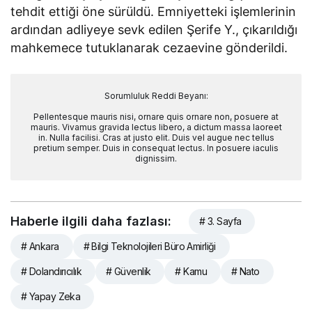
tehdit ettiği öne sürüldü. Emniyetteki işlemlerinin
ardından adliyeye sevk edilen Şerife Y., çıkarıldığı
mahkemece tutuklanarak cezaevine gönderildi.
Sorumluluk Reddi Beyanı:
Pellentesque mauris nisi, ornare quis ornare non, posuere at
mauris. Vivamus gravida lectus libero, a dictum massa laoreet
in. Nulla facilisi. Cras at justo elit. Duis vel augue nec tellus
pretium semper. Duis in consequat lectus. In posuere iaculis
dignissim.
Haberle ilgili daha fazlası:
# 3. Sayfa
# Ankara
# Bilgi Teknolojileri Büro Amirliği
# Dolandırıcılık
# Güvenlik
# Kamu
# Nato
# Yapay Zeka