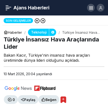
Ajans Haberleri
Kadın Kıyafetiyle Market Soygunu
SON GELIŞMELER
Teknoloji
Haberler
Türkiye İnsansız Hava
Araçlarında Lider
Türkiye İnsansız Hava Araçlarında
Lider
Bakan Kacır, Türkiye'nin insansız hava araçları
üretiminde dünya lideri olduğunu açıkladı.
10 Mart 2026, 20:04
yayınlandı
0
Paylaş
Beğen